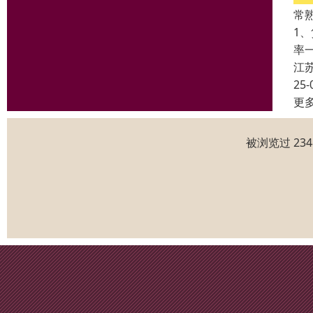
常
1
率
江
25-
更
被浏览过 23