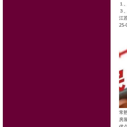
１
３
江
25-
常
房
优