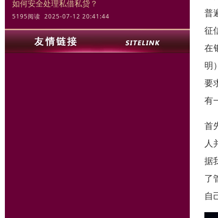
如何安全处理私借私贷？
普
5195阅读 2025-07-12 20:41:44
征
在
明
要
有
首
人
据
了
自