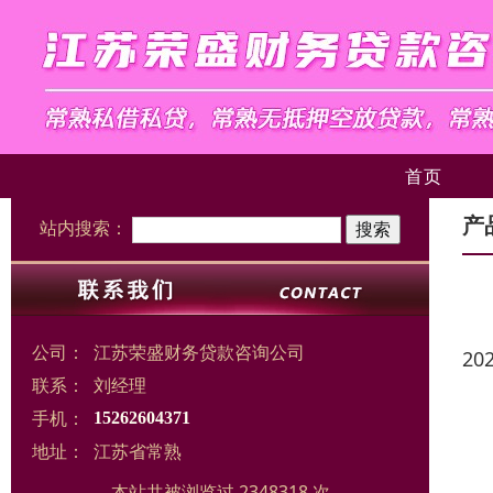
首页
产
站内搜索：
公司：
江苏荣盛财务贷款咨询公司
20
联系：
刘经理
手机：
15262604371
地址：
江苏省常熟
本站共被浏览过 2348318 次