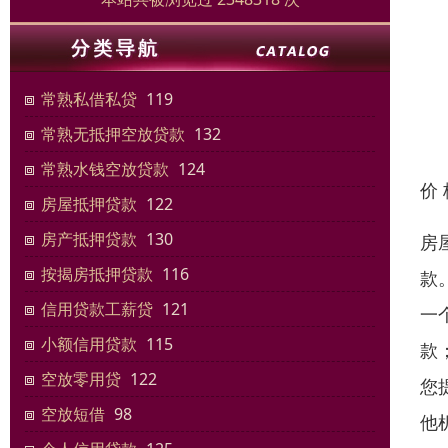
常熟私借私贷
119
常熟无抵押空放贷款
132
常熟水钱空放贷款
124
价
房屋抵押贷款
122
房产抵押贷款
130
房
按揭房抵押贷款
116
款
信用贷款工薪贷
121
一
小额信用贷款
115
款
空放零用贷
122
您
空放短借
98
他