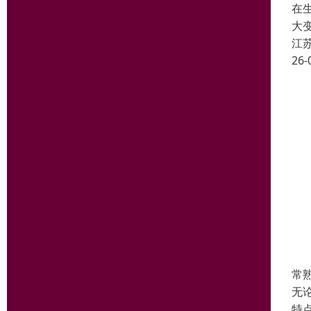
在
大
江
26-
常
无
特