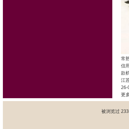
常
信
款
江
26-
更
被浏览过 23