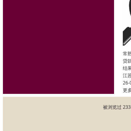
常
贷
结
江
26-
更
被浏览过 23