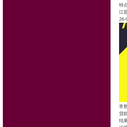
特
江
26-
常
贷
结