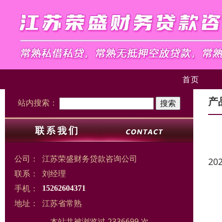
首页
产
站内搜索：
公司：
江苏荣盛财务贷款咨询公司
20
联系：
刘经理
手机：
15262604371
地址：
江苏省常熟
本站共被浏览过 2336699 次