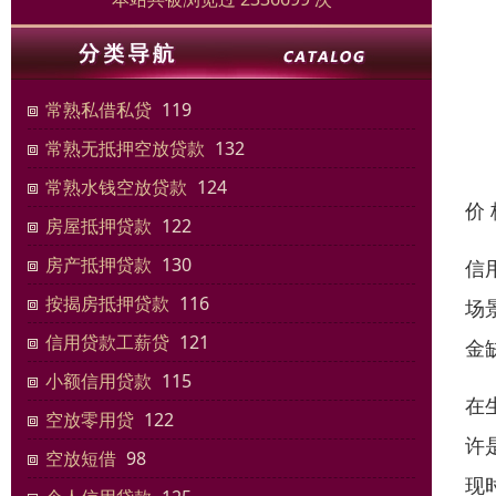
常熟私借私贷
119
常熟无抵押空放贷款
132
常熟水钱空放贷款
124
价
房屋抵押贷款
122
房产抵押贷款
130
信
按揭房抵押贷款
116
场
信用贷款工薪贷
121
金
小额信用贷款
115
在
空放零用贷
122
许
空放短借
98
现