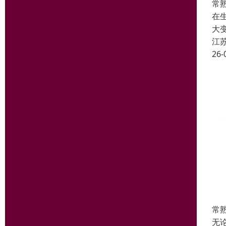
常
在
大
江
26-
常
无