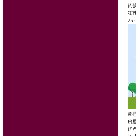
贷
江
25-
常
房
优