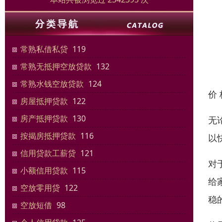
常熟私借私贷
119
常熟无抵押空放贷款
132
常熟水钱空放贷款
124
价
房屋抵押贷款
122
房产抵押贷款
130
无
按揭房抵押贷款
116
以
信用贷款工薪贷
121
对
小额信用贷款
115
给
空放零用贷
122
稳
空放短借
98