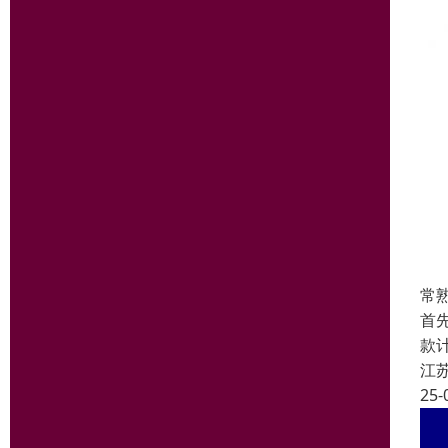
常
首
款
江
25-