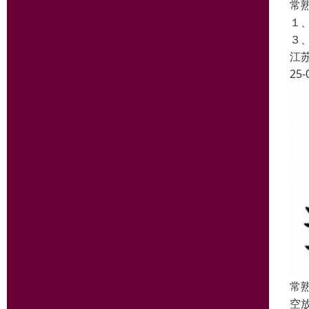
常
１
３
江
25-
常
空