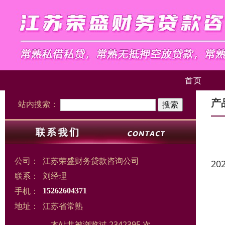
首页
产
站内搜索：
公司：
江苏荣盛财务贷款咨询公司
20
联系：
刘经理
手机：
15262604371
地址：
江苏省常熟
本站共被浏览过 2342395 次