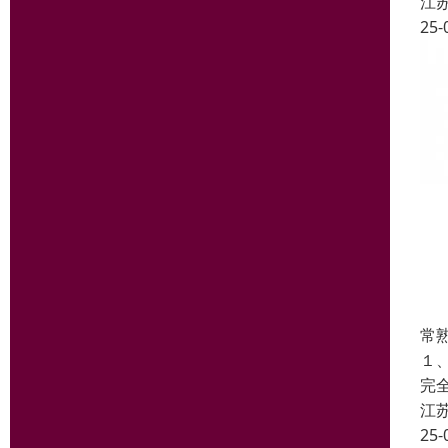
江
25-
常
１
完
江
25-