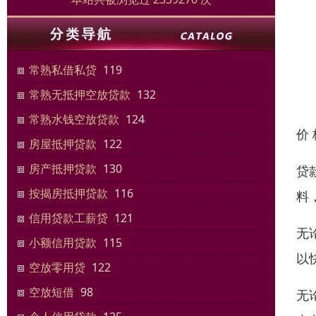
常熟私借私贷
119
常熟无抵押空放贷款
132
常熟水钱空放贷款
124
价
房屋抵押贷款
122
房产抵押贷款
130
贷
按揭房抵押贷款
116
料
信用贷款工薪贷
121
无
小额信用贷款
115
以
空放零用贷
122
空放短借
98
无