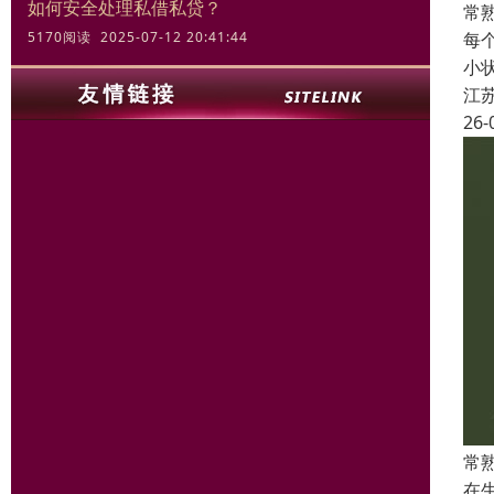
如何安全处理私借私贷？
常
每
5170阅读 2025-07-12 20:41:44
小
江
26-
常
在