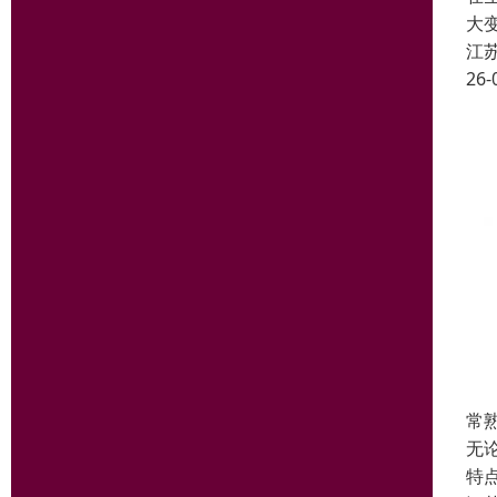
大
江
26-
常
无
特