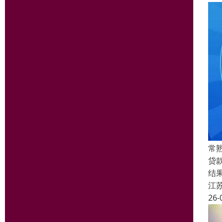
常
贷
结
江
26-