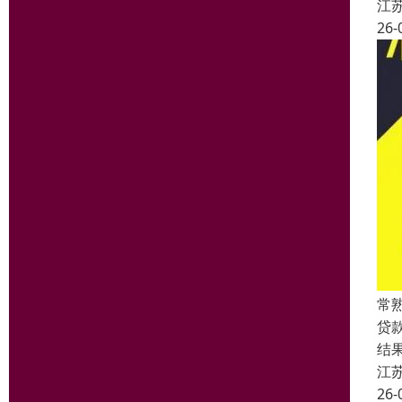
江
26-
常
贷
结
江
26-