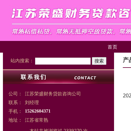
首页
产
站内搜索：
公司：
江苏荣盛财务贷款咨询公司
20
联系：
刘经理
手机：
15262604371
地址：
江苏省常熟
本站共被浏览过 2339270 次